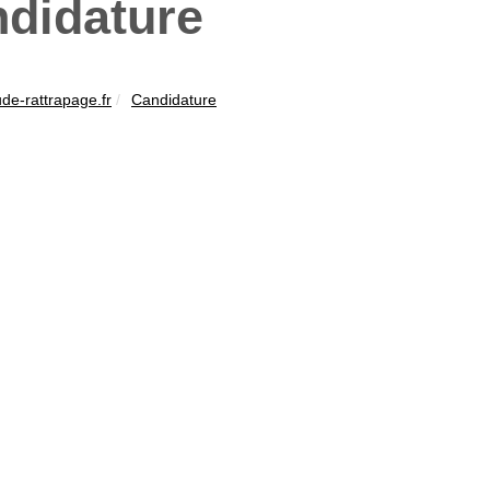
didature
ude-rattrapage.fr
Candidature