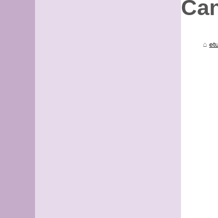
Can
et